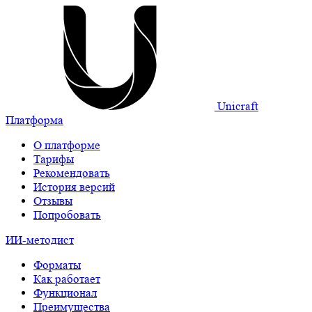
Unicraft
Платформа
О платформе
Тарифы
Рекомендовать
История версий
Отзывы
Попробовать
ИИ-методист
Форматы
Как работает
Функционал
Преимущества