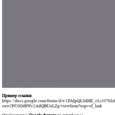
Пример ссылки:
https://docs.google.com/forms/d/e/1FAIpQLSdHE_cLs3J7bI
cnw2PJ5IGtBWc2AdQBUuLZg/viewform?usp=sf_link