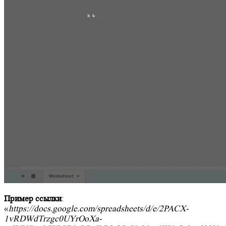
Пример ссылки
:
«
https://docs.google.com/spreadsheets/d/e/2PACX-
1vRDWdTrzgc0UYrOoXa-