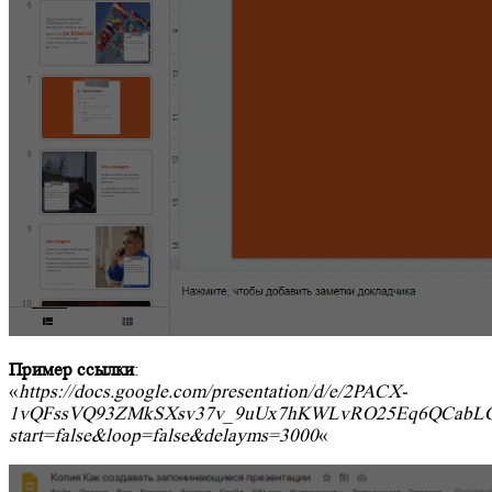
Пример ссылки
:
«
https://docs.google.com/presentation/d/e/2PACX-
1vQFssVQ93ZMkSXsv37v_9uUx7hKWLvRO25Eq6QCabLG
start=false&loop=false&delayms=3000
«