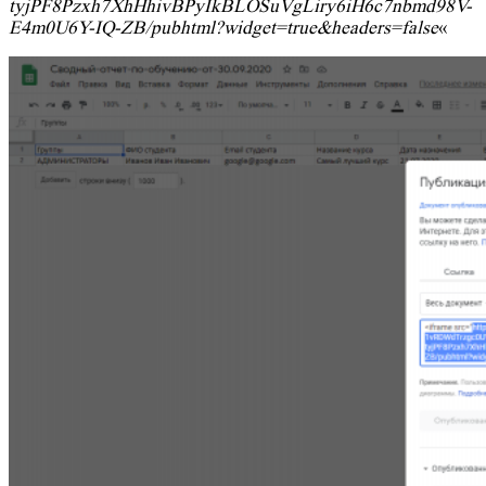
tyjPF8Pzxh7XhHhivBPyIkBLOSuVgLiry6iH6c7nbmd98V-
E4m0U6Y-IQ-ZB/pubhtml?widget=true&headers=false
«