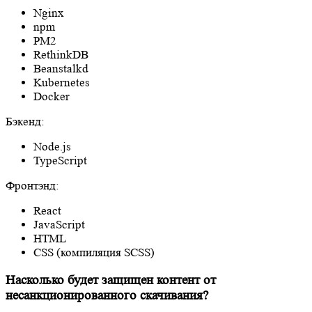
Nginx
npm
PM2
RethinkDB
Beanstalkd
Kubernetes
Docker
Бэкенд:
Node.js
TypeScript
Фронтэнд:
React
JavaScript
HTML
CSS (компиляция SCSS)
Насколько будет защищен контент от
несанкционированного скачивания?