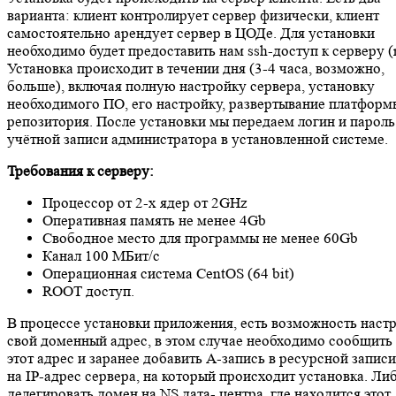
варианта: клиент контролирует сервер физически, клиент
самостоятельно арендует сервер в ЦОДе. Для установки
необходимо будет предоставить нам ssh-доступ к серверу (r
Установка происходит в течении дня (3-4 часа, возможно,
больше), включая полную настройку сервера, установку
необходимого ПО, его настройку, развертывание платформ
репозитория. После установки мы передаем логин и пароль
учётной записи администратора в установленной системе.
Требования к серверу:
Процессор от 2-х ядер от 2GHz
Оперативная память не менее 4Gb
Свободное место для программы не менее 60Gb
Канал 100 МБит/с
Операционная система CentOS (64 bit)
ROOT доступ.
В процессе установки приложения, есть возможность наст
свой доменный адрес, в этом случае необходимо сообщить
этот адрес и заранее добавить A-запись в ресурсной запис
на IP-адрес сервера, на который происходит установка. Ли
делегировать домен на NS дата- центра, где находится этот