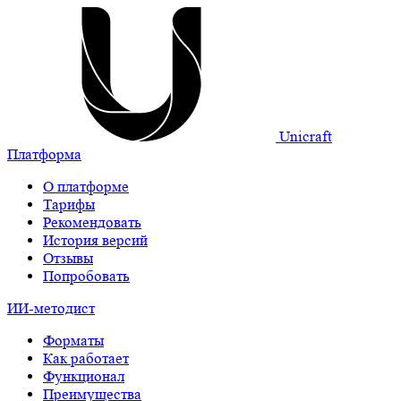
Unicraft
Платформа
О платформе
Тарифы
Рекомендовать
История версий
Отзывы
Попробовать
ИИ-методист
Форматы
Как работает
Функционал
Преимущества