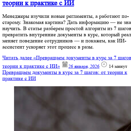
теории к практике с ИИ
Менеджеры изучили новые регламенты, а работают по-
старому. Знакомая картина? Дать информацию — не зн
научить. В статье разберем простой алгоритм из 7 шагов
превратить внутренние документы в курс, который реа
меняет поведение сотрудников — и покажем, как ИИ-
ассистент ускоряет этот процесс в разы.
Читать далее
«Превращаем документы в курс за 7 шагов
теории к практике с ИИ»
26 января, 2026
14
минут
Превращаем документы в курс за 7 шагов: от теории к
практике с ИИ