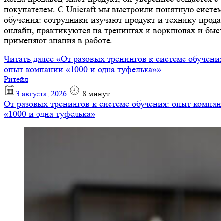
покупателем. С Unicraft мы выстроили понятную систе
обучения: сотрудники изучают продукт и технику прод
онлайн, практикуются на тренингах и воркшопах и быс
применяют знания в работе.
Читать далее
«От разовых тренингов к системе обучени
опыт компании «1000 и одна туфелька»»
Ритейл
3 августа, 2026
8
минут
От разовых тренингов к системе обучения: опыт компа
«1000 и одна туфелька»