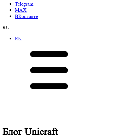
Telegram
МАХ
ВКонтакте
RU
EN
Блог Unicraft