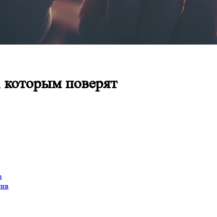
, которым поверят
в
тив