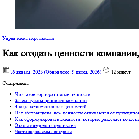
Управление персоналом
Как создать ценности компании
16 января, 2023
(Обновлено:
9 июня, 2026
)
12
минут
Содержание
Что такое корпоративные ценности
Зачем нужны ценности компании
4 вида корпоративных ценностей
Нет абстракциям: чем ценности отличаются от принципо
Как сформулировать ценности, которые разделяет коллек
Этапы внедрения ценностей
Часто задаваемые вопросы