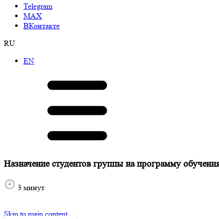
Telegram
МАХ
ВКонтакте
RU
EN
Назначение студентов группы на программу обучени
3
минут
Skip to main content