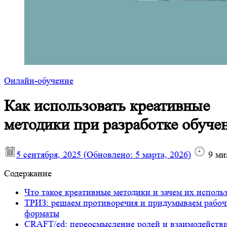
Онлайн-обучение
Как использовать креативные
методики при разработке обуче
5 сентября, 2025
(Обновлено:
5 марта, 2026
)
9
ми
Содержание
Что такое креативные методики и зачем их исполь
ТРИЗ: решаем противоречия и придумываем рабоч
форматы
CRAFT/ed: переосмысление ролей и взаимодейств