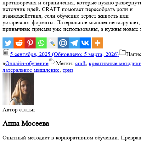
противоречия и ограничения, которые нужно развернут
источник идей. CRAFT помогает пересобрать роли и
взаимодействия, если обучение теряет живость или
устаревают форматы. Латеральное мышление выручает, 
привычные приемы уже использованы, а нужны новые 
5 сентября, 2025
(Обновлено:
5 марта, 2026
)
Напи
в
Онлайн-обучение
Метки:
craft
,
креативные методик
латеральное мышление
,
триз
Автор статьи
Анна Мосеева
Опытный методист в корпоративном обучении. Превра