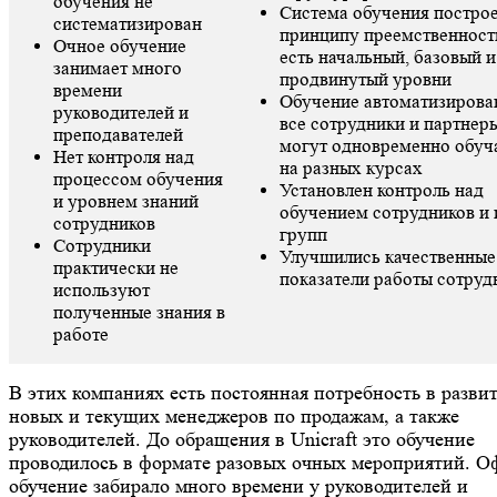
обучения не
Система обучения постро
систематизирован
принципу преемственнос
Очное обучение
есть начальный, базовый и
занимает много
продвинутый уровни
времени
Обучение автоматизирова
руководителей и
все сотрудники и партнер
преподавателей
могут одновременно обуч
Нет контроля над
на разных курсах
процессом обучения
Установлен контроль над
и уровнем знаний
обучением сотрудников и 
сотрудников
групп
Сотрудники
Улучшились качественные
практически не
показатели работы сотруд
используют
полученные знания в
работе
В этих компаниях есть постоянная потребность в разви
новых и текущих менеджеров по продажам, а также
руководителей. До обращения в Unicraft это обучение
проводилось в формате разовых очных мероприятий. О
обучение забирало много времени у руководителей и