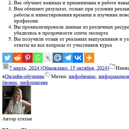
Вас обучают важным и применимым в работе нав
Вам обещают результат, только при условии реаль
работы и инвестирования времени в изучение нов
профессии
Вы проанализировали данные из различных ресурс
убедились в прозрачности спича эксперта
Вы получили отзыв от реальных выпускников и у
ответы на все вопросы от участников курса
7 марта, 2024
(Обновлено:
15 октября, 2024
)
Напи
в
Онлайн-обучение
Метки:
инфобизнес
,
информацио
бизнес
,
инфоцыгане
Автор статьи