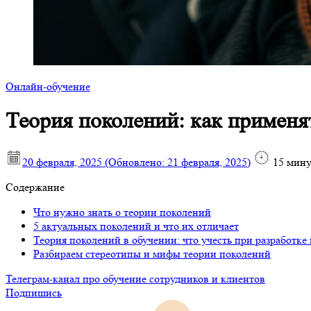
Онлайн-обучение
Теория поколений: как применя
20 февраля, 2025
(Обновлено:
21 февраля, 2025
)
15
мину
Содержание
Что нужно знать о теории поколений
5 актуальных поколений и что их отличает
Теория поколений в обучении: что учесть при разработке
Разбираем стереотипы и мифы теории поколений
Телеграм-канал про обучение сотрудников и клиентов
Подпишись