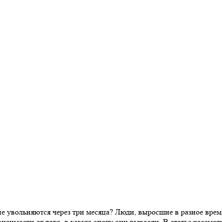
е увольняются через три месяца? Люди, выросшие в разное время
исимости от того, в какую эпоху они выросли. В статье рассмо