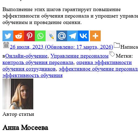
Выполнение этих шагов гарантирует повышение
эффективности обучения персонала и упрощает управл
обучением и проведение оценки.
26 июля, 2023
(Обновлено:
17 марта, 2026
)
Написа
в
Онлайн-обучение
,
Управление персоналом
Метки:
контроль обучения персонала
,
оценка эффективности
обучения сотрудников
,
эффективное обучение персонал
эффективность обучения
Автор статьи
Анна Мосеева