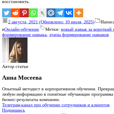
восстановить.
2 августа, 2021
(Обновлено:
10 июля, 2025
)
Напис
в
Онлайн-обучение
Метки:
новый навык за короткий 
формирование навыка
,
этапы формирование навыков
Автор статьи
Анна Мосеева
Опытный методист в корпоративном обучении. Превра
любую информацию в понятные обучающие программы 
бизнес-результаты компании.
Телеграм-канал про обучение сотрудников и клиентов
Подпишись